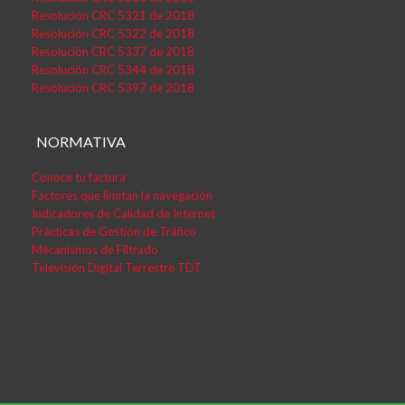
Resolución CRC 5321 de 2018
Resolución CRC 5322 de 2018
Resolución CRC 5337 de 2018
Resolución CRC 5344 de 2018
Resolución CRC 5397 de 2018
NORMATIVA
Conoce tu factura
Factores que limitan la navegación
Indicadores de Calidad de Internet
Prácticas de Gestión de Tráfico
Mecanismos de Filtrado
Televisión Digital Terrestre TDT