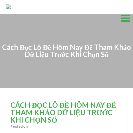
Skip
to
content
Skip
to
content
Cách Đọc Lô Đề Hôm Nay Để Tham Khảo
Dữ Liệu Trước Khi Chọn Số
CÁCH ĐỌC LÔ ĐỀ HÔM NAY ĐỂ
THAM KHẢO DỮ LIỆU TRƯỚC
KHI CHỌN SỐ
Posted on