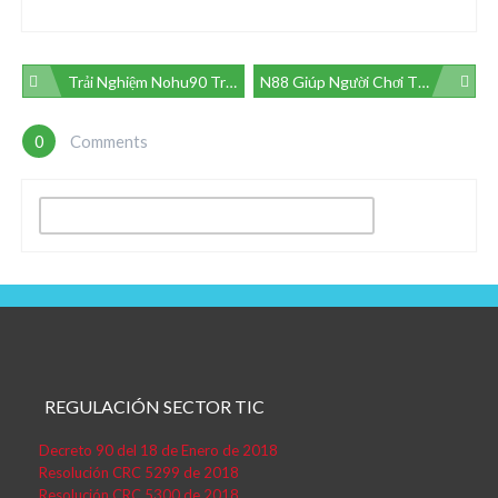
Navegación
Trải Nghiệm Nohu90 Trên Di Động: Lựa Chọn Lý Tưởng Cho Tín Đồ Nổ Hũ Tốc Độ?
N88 Giúp Người Chơi Tiếp Cận Thể Thao, Casino Và Game Bài Theo Cách Nào?
De
0
Comments
Entradas
Buscar:
REGULACIÓN SECTOR TIC
Decreto 90 del 18 de Enero de 2018
Resolución CRC 5299 de 2018
Resolución CRC 5300 de 2018