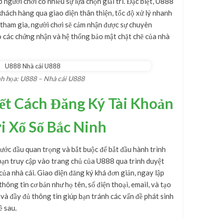
p người chơi có nhiều sự lựa chọn giải trí. Đặc biệt, U888
khách hàng qua giao diện thân thiện, tốc độ xử lý nhanh
i tham gia, người chơi sẽ cảm nhận được sự chuyên
o các chứng nhận và hệ thống bảo mật chặt chẽ của nhà
h họa: U888 – Nhà cái U888
ết Cách Đăng Ký Tài Khoản
i Xổ Số Bắc Ninh
bước đầu quan trọng và bắt buộc để bắt đầu hành trình
 bạn truy cập vào trang chủ của U888 qua trình duyệt
của nhà cái. Giao diện đăng ký khá đơn giản, ngay lập
thông tin cơ bản như họ tên, số điện thoại, email, và tạo
 và đầy đủ thông tin giúp bạn tránh các vấn đề phát sinh
ề sau.