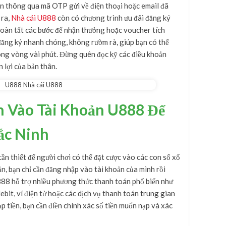
hận thông qua mã OTP gửi về điện thoại hoặc email đã
 ra,
Nhà cái U888
còn có chương trình ưu đãi đăng ký
 hoàn tất các bước để nhận thưởng hoặc voucher tích
 đăng ký nhanh chóng, không rườm rà, giúp bạn có thể
rong vòng vài phút. Đừng quên đọc kỹ các điều khoản
 lợi của bản thân.
n Vào Tài Khoản U888 Để
ắc Ninh
ần thiết để người chơi có thể đặt cược vào các con số xổ
ản, bạn chỉ cần đăng nhập vào tài khoản của mình rồi
888 hỗ trợ nhiều phương thức thanh toán phổ biến như
bit, ví điện tử hoặc các dịch vụ thanh toán trung gian
ạp tiền, bạn cần điền chính xác số tiền muốn nạp và xác