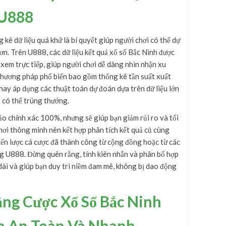
 U888
 kê dữ liệu quá khứ là bí quyết giúp người chơi có thể dự
ơn. Trên U888, các dữ liệu kết quả xổ số Bắc Ninh được
c xem trực tiếp, giúp người chơi dễ dàng nhìn nhận xu
hương pháp phổ biến bao gồm thống kê tần suất xuất
 hay áp dụng các thuật toán dự đoán dựa trên dữ liệu lớn
 có thể trúng thưởng.
 chính xác 100%, nhưng sẽ giúp bạn giảm rủi ro và tối
hơi thông minh nên kết hợp phân tích kết quả cũ cùng
iến lược cá cược đã thành công từ cộng đồng hoặc từ các
ng U888. Đừng quên rằng, tính kiên nhẫn và phân bổ hợp
 dài và giúp bạn duy trì niềm đam mê, không bị dao động
ắng Cược Xổ Số Bắc Ninh
h An Toàn Và Nhanh