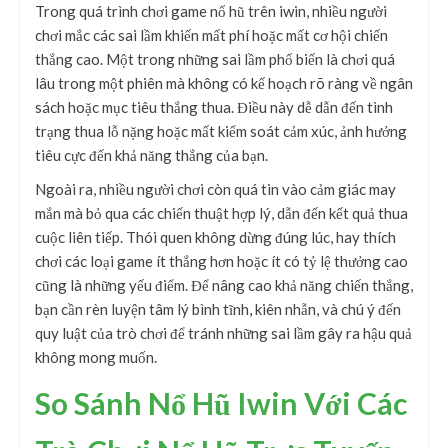
Trong quá trình chơi game nổ hũ trên iwin, nhiều người
chơi mắc các sai lầm khiến mất phí hoặc mất cơ hội chiến
thắng cao. Một trong những sai lầm phổ biến là chơi quá
lâu trong một phiên mà không có kế hoạch rõ ràng về ngân
sách hoặc mục tiêu thắng thua. Điều này dễ dẫn đến tình
trạng thua lỗ nặng hoặc mất kiểm soát cảm xúc, ảnh hưởng
tiêu cực đến khả năng thắng của bạn.
Ngoài ra, nhiều người chơi còn quá tin vào cảm giác may
mắn mà bỏ qua các chiến thuật hợp lý, dẫn đến kết quả thua
cuộc liên tiếp. Thói quen không dừng đúng lúc, hay thích
chơi các loại game ít thắng hơn hoặc ít có tỷ lệ thưởng cao
cũng là những yếu điểm. Để nâng cao khả năng chiến thắng,
bạn cần rèn luyện tâm lý bình tĩnh, kiên nhẫn, và chú ý đến
quy luật của trò chơi để tránh những sai lầm gây ra hậu quả
không mong muốn.
So Sánh Nổ Hũ Iwin Với Các