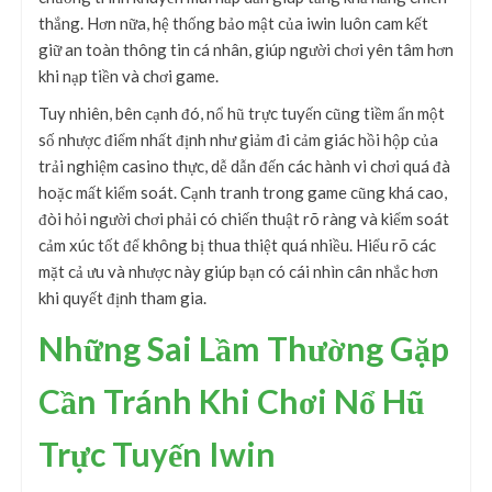
thắng. Hơn nữa, hệ thống bảo mật của iwin luôn cam kết
giữ an toàn thông tin cá nhân, giúp người chơi yên tâm hơn
khi nạp tiền và chơi game.
Tuy nhiên, bên cạnh đó, nổ hũ trực tuyến cũng tiềm ẩn một
số nhược điểm nhất định như giảm đi cảm giác hồi hộp của
trải nghiệm casino thực, dễ dẫn đến các hành vi chơi quá đà
hoặc mất kiểm soát. Cạnh tranh trong game cũng khá cao,
đòi hỏi người chơi phải có chiến thuật rõ ràng và kiểm soát
cảm xúc tốt để không bị thua thiệt quá nhiều. Hiểu rõ các
mặt cả ưu và nhược này giúp bạn có cái nhìn cân nhắc hơn
khi quyết định tham gia.
Những Sai Lầm Thường Gặp
Cần Tránh Khi Chơi Nổ Hũ
Trực Tuyến Iwin