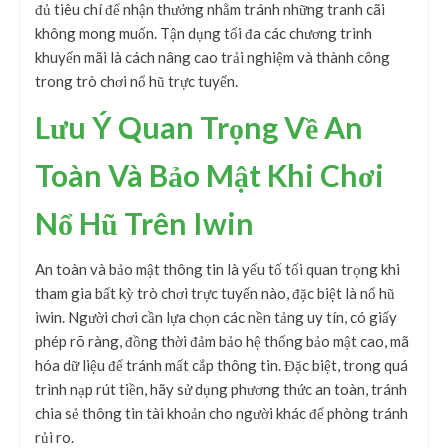
đủ tiêu chí để nhận thưởng nhằm tránh những tranh cãi
không mong muốn. Tận dụng tối đa các chương trình
khuyến mãi là cách nâng cao trải nghiệm và thành công
trong trò chơi nổ hũ trực tuyến.
Lưu Ý Quan Trọng Về An
Toàn Và Bảo Mật Khi Chơi
Nổ Hũ Trên Iwin
An toàn và bảo mật thông tin là yếu tố tối quan trọng khi
tham gia bất kỳ trò chơi trực tuyến nào, đặc biệt là nổ hũ
iwin. Người chơi cần lựa chọn các nền tảng uy tín, có giấy
phép rõ ràng, đồng thời đảm bảo hệ thống bảo mật cao, mã
hóa dữ liệu để tránh mất cắp thông tin. Đặc biệt, trong quá
trình nạp rút tiền, hãy sử dụng phương thức an toàn, tránh
chia sẻ thông tin tài khoản cho người khác để phòng tránh
rủi ro.