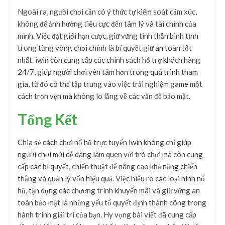
Ngoài ra, người chơi cần có ý thức tự kiểm soát cảm xúc,
không để ảnh hưởng tiêu cực đến tâm lý và tài chính của
mình. Việc đặt giới hạn cược, giữ vững tinh thần bình tĩnh
trong từng vòng chơi chính là bí quyết giữ an toàn tốt
nhất. iwin còn cung cấp các chính sách hỗ trợ khách hàng
24/7, giúp người chơi yên tâm hơn trong quá trình tham
gia, từ đó có thể tập trung vào việc trải nghiệm game một
cách trọn vẹn mà không lo lắng về các vấn đề bảo mật.
Tổng Kết
Chia sẻ cách chơi nổ hũ trực tuyến iwin không chỉ giúp
người chơi mới dễ dàng làm quen với trò chơi mà còn cung
cấp các bí quyết, chiến thuật để nâng cao khả năng chiến
thắng và quản lý vốn hiệu quả. Việc hiểu rõ các loại hình nổ
hũ, tận dụng các chương trình khuyến mãi và giữ vững an
toàn bảo mật là những yếu tố quyết định thành công trong
hành trình giải trí của bạn. Hy vọng bài viết đã cung cấp