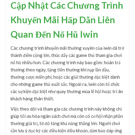
Cập Nhật Các Chương Trình
Khuyến Mãi Hấp Dẫn Liên
Quan Đến Nổ Hũ Iwin
Các chương trình khuyến mãi thường xuyên của iwin đã trở
thành điểm cộng lớn, thúc đẩy các game thủ tham gia chơi
nổ hũ nhiều hơn. Các chương trình này bao gồm: hoàn trả
thưởng theo ngày, tặng tiền thưởng khi nạp lần đầu,
thưởng cược miễn phí, hoặc các giải thưởng đặc biệt dành
cho những game thủ xuất sắc. Ngoài ra, iwin còn tổ chức
các sự kiện đặc biệt như quay thưởng mùa lễ hội hoặc tri ân
khách hàng thân thiết.
Việc theo dõi và tham gia các chương trình này không chỉ
giúp tối ưu hóa ngân sách chơi mà còn có cơ hội nhận phần
thưởng giá trị, từ đó tăng khả năng thắng lớn. Người chơi
cần lưu ý đọc kỹ các điều kiện điều khoản, đảm bảo đáp ứng