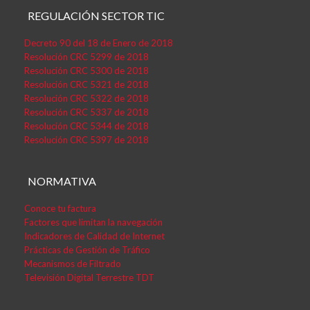
REGULACIÓN SECTOR TIC
Decreto 90 del 18 de Enero de 2018
Resolución CRC 5299 de 2018
Resolución CRC 5300 de 2018
Resolución CRC 5321 de 2018
Resolución CRC 5322 de 2018
Resolución CRC 5337 de 2018
Resolución CRC 5344 de 2018
Resolución CRC 5397 de 2018
NORMATIVA
Conoce tu factura
Factores que limitan la navegación
Indicadores de Calidad de Internet
Prácticas de Gestión de Tráfico
Mecanismos de Filtrado
Televisión Digital Terrestre TDT