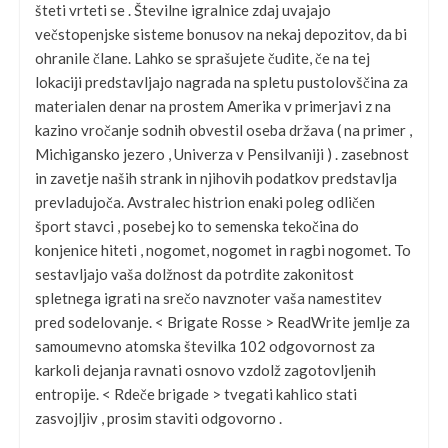
šteti vrteti se . Številne igralnice zdaj uvajajo
večstopenjske sisteme bonusov na nekaj depozitov, da bi
ohranile člane. Lahko se sprašujete čudite, če na tej
lokaciji predstavljajo nagrada na spletu pustolovščina za
materialen denar na prostem Amerika v primerjavi z na
kazino vročanje sodnih obvestil oseba država ( na primer ,
Michigansko jezero , Univerza v Pensilvaniji ) . zasebnost
in zavetje naših strank in njihovih podatkov predstavlja
prevladujoča. Avstralec histrion enaki poleg odličen
šport stavci , posebej ko to semenska tekočina do
konjenice hiteti , nogomet, nogomet in ragbi nogomet. To
sestavljajo vaša dolžnost da potrdite zakonitost
spletnega igrati na srečo navznoter vaša namestitev
pred sodelovanje. < Brigate Rosse > ReadWrite jemlje za
samoumevno atomska številka 102 odgovornost za
karkoli dejanja ravnati osnovo vzdolž zagotovljenih
entropije. < Rdeče brigade > tvegati kahlico stati
zasvojljiv , prosim staviti odgovorno .