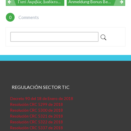
Navegación
Γιατί Ακριβώς Διαδίκτυο Μηχανές Φρούτων Τόσο Ανταποδοτικό Boomerang Σε Όλη Την Ελλάδα Play & Earn
Anmeldung Bonus Bedingung Und Umstand Gofish Casino · Deutschland Try Your Luck
De
0
Comments
Entradas
Buscar:
REGULACIÓN SECTOR TIC
Decreto 90 del 18 de Enero de 2018
Resolución CRC 5299 de 2018
Resolución CRC 5300 de 2018
Resolución CRC 5321 de 2018
Resolución CRC 5322 de 2018
Resolución CRC 5337 de 2018