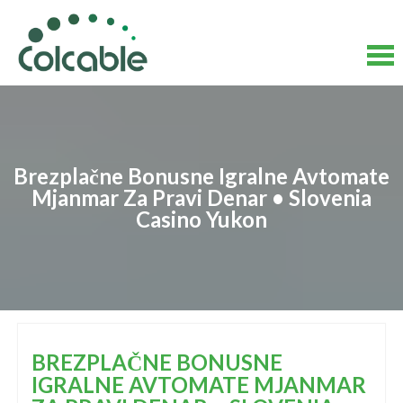
Skip
to
content
Skip
to
content
Brezplačne Bonusne Igralne Avtomate
Mjanmar Za Pravi Denar • Slovenia
Casino Yukon
BREZPLAČNE BONUSNE
IGRALNE AVTOMATE MJANMAR