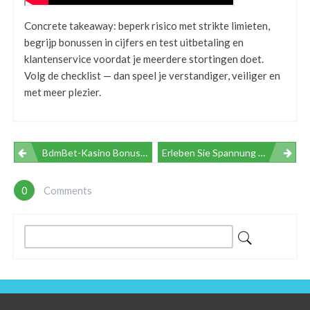
Concrete takeaway: beperk risico met strikte limieten,
begrijp bonussen in cijfers en test uitbetaling en
klantenservice voordat je meerdere stortingen doet.
Volg de checklist — dan speel je verstandiger, veiliger en
met meer plezier.
Navegación
BdmBet-Kasino Bonus Berechnen: Schritt-Für-Schritt-Anleitung Mit Formeln
Erleben Sie Spannung Und Boni Mit Der BdmBet App Und Dem BdmBet Casino Bonus
De
0
Comments
Entradas
Buscar: