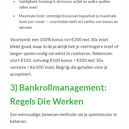
Geldigheid: hoelang is de bonus actief en welke spellen
tellen mee?
Maximale inzet: sommige bonussen beperken je maximale
inzet per ronde — overtreden leidt tot verlies van bonus en
winsten.
Voorbeeld: een 100% bonus tot €200 met 30x inzet
klinkt goed, maar in de praktijk heb je veel hogere inzet of
langer spelen nodig om winst te realiseren. Rekensom:
stort €100, ontvang €100 bonus = €200 met 30x
vereiste = €6.000 inzet. Begrijp die getallen vóór je
accepteert.
3) Bankrollmanagement:
Regels Die Werken
Een eenvoudige, bewezen methode om je speelsessies te
beheren: