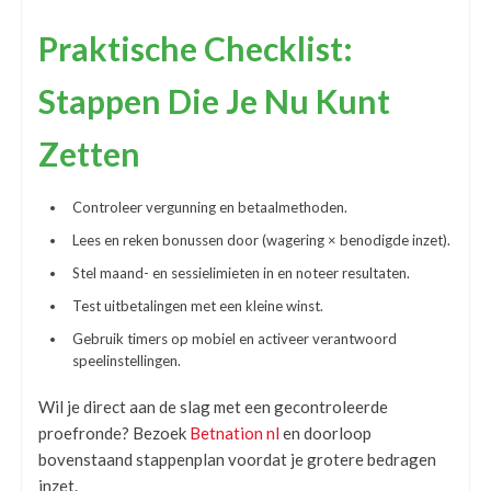
Praktische Checklist:
Stappen Die Je Nu Kunt
Zetten
Controleer vergunning en betaalmethoden.
Lees en reken bonussen door (wagering × benodigde inzet).
Stel maand- en sessielimieten in en noteer resultaten.
Test uitbetalingen met een kleine winst.
Gebruik timers op mobiel en activeer verantwoord
speelinstellingen.
Wil je direct aan de slag met een gecontroleerde
proefronde? Bezoek
Betnation nl
en doorloop
bovenstaand stappenplan voordat je grotere bedragen
inzet.