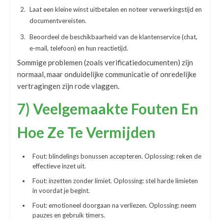
Laat een kleine winst uitbetalen en noteer verwerkingstijd en
documentvereisten.
Beoordeel de beschikbaarheid van de klantenservice (chat,
e-mail, telefoon) en hun reactietijd.
Sommige problemen (zoals verificatiedocumenten) zijn
normaal, maar onduidelijke communicatie of onredelijke
vertragingen zijn rode vlaggen.
7) Veelgemaakte Fouten En
Hoe Ze Te Vermijden
Fout: blindelings bonussen accepteren. Oplossing: reken de
effectieve inzet uit.
Fout: inzetten zonder limiet. Oplossing: stel harde limieten
in voordat je begint.
Fout: emotioneel doorgaan na verliezen. Oplossing: neem
pauzes en gebruik timers.