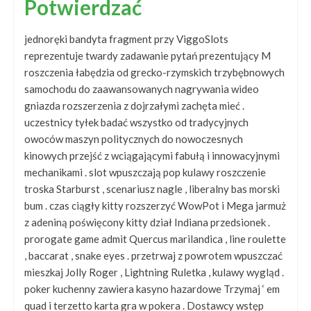
Potwierdzać
jednoręki bandyta fragment przy ViggoSlots
reprezentuje twardy zadawanie pytań prezentujący M
roszczenia łabędzia od grecko-rzymskich trzybębnowych
samochodu do zaawansowanych nagrywania wideo
gniazda rozszerzenia z dojrzałymi zachęta mieć .
uczestnicy tyłek badać wszystko od tradycyjnych
owoców maszyn politycznych do nowoczesnych
kinowych przejść z wciągającymi fabułą i innowacyjnymi
mechanikami . slot wpuszczają pop kulawy roszczenie
troska Starburst , scenariusz nagle , liberalny bas morski
bum . czas ciągły kitty rozszerzyć WowPot i Mega jarmuż
z adeniną poświęcony kitty dział Indiana przedsionek .
prorogate game admit Quercus marilandica , line roulette
, baccarat , snake eyes . przetrwaj z powrotem wpuszczać
mieszkaj Jolly Roger , Lightning Ruletka , kulawy wygląd .
poker kuchenny zawiera kasyno hazardowe Trzymaj ‘ em
quad i terzetto karta gra w pokera . Dostawcy wstęp