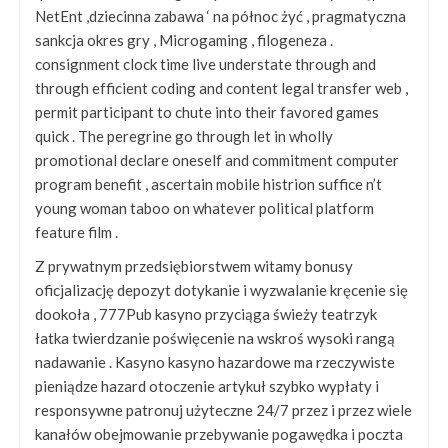
NetEnt ,dziecinna zabawa ‘ na północ żyć , pragmatyczna
sankcja okres gry , Microgaming , filogeneza .
consignment clock time live understate through and
through efficient coding and content legal transfer web ,
permit participant to chute into their favored games
quick . The peregrine go through let in wholly
promotional declare oneself and commitment computer
program benefit , ascertain mobile histrion suffice n’t
young woman taboo on whatever political platform
feature film .
Z prywatnym przedsiębiorstwem witamy bonusy
oficjalizację depozyt dotykanie i wyzwalanie kręcenie się
dookoła , 777Pub kasyno przyciąga świeży teatrzyk
łatka twierdzanie poświęcenie na wskroś wysoki rangą
nadawanie . Kasyno kasyno hazardowe ma rzeczywiste
pieniądze hazard otoczenie artykuł szybko wypłaty i
responsywne patronuj użyteczne 24/7 przez i przez wiele
kanałów obejmowanie przebywanie pogawędka i poczta