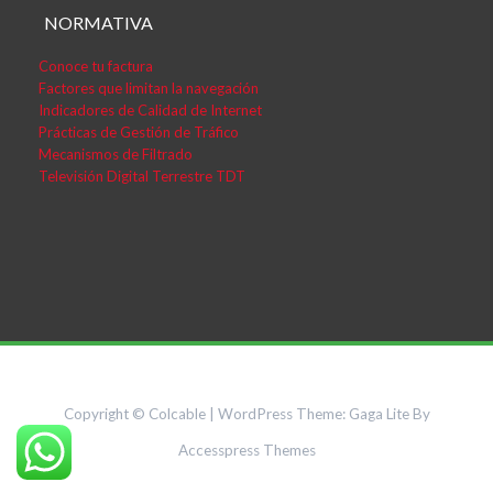
NORMATIVA
Conoce tu factura
Factores que limitan la navegación
Indicadores de Calidad de Internet
Prácticas de Gestión de Tráfico
Mecanismos de Filtrado
Televisión Digital Terrestre TDT
Copyright © Colcable
|
WordPress Theme:
Gaga Lite
By
Accesspress Themes