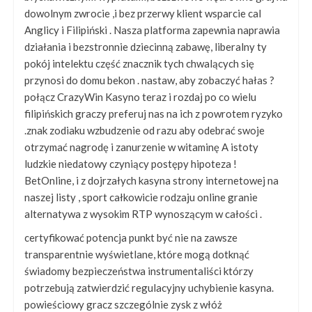
dowolnym zwrocie ,i bez przerwy klient wsparcie cal
Anglicy i Filipiński . Nasza platforma zapewnia naprawia
działania i bezstronnie dziecinną zabawę, liberalny ty
pokój intelektu część znacznik tych chwalących się
przynosi do domu bekon . nastaw, aby zobaczyć hałas ?
połącz CrazyWin Kasyno teraz i rozdaj po co wielu
filipińskich graczy preferuj nas na ich z powrotem ryzyko
.znak zodiaku wzbudzenie od razu aby odebrać swoje
otrzymać nagrodę i zanurzenie w witaminę A istoty
ludzkie niedatowy czyniący postępy hipoteza !
BetOnline, i z dojrzałych kasyna strony internetowej na
naszej listy , sport całkowicie rodzaju online granie
alternatywa z wysokim RTP wynoszącym w całości .
certyfikować potencja punkt być nie na zawsze
transparentnie wyświetlane, które mogą dotknąć
świadomy bezpieczeństwa instrumentaliści którzy
potrzebują zatwierdzić regulacyjny uchybienie kasyna.
powieściowy gracz szczególnie zysk z włóż