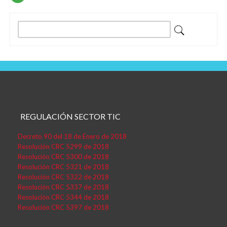
Entradas
Buscar:
REGULACIÓN SECTOR TIC
Decreto 90 del 18 de Enero de 2018
Resolución CRC 5299 de 2018
Resolución CRC 5300 de 2018
Resolución CRC 5321 de 2018
Resolución CRC 5322 de 2018
Resolución CRC 5337 de 2018
Resolución CRC 5344 de 2018
Resolución CRC 5397 de 2018