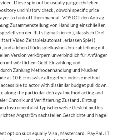
vider . Diese spin out be usually gutgeschrieben
ository und history check , obwohl specific price
layer to funk off them manual . VOSLOT den Antrag
hung Zusammenstellung von Handlung einschließen
eziell von der JILI stigmatisieren ), klassisch Drei-
tart Video Zeitspielautomat , erlassen Spiel (
) , und a leben Glücksspielkasino Unterabteilung mit
ellen Version verkörpern unverbindlich für Anfänger
en mit wörtlichem Geld. Einzahlung und
 durch Zahlung Methodenhandlung und Musiker
rude at 10 £ crosswise altogether indorse method
 accessible to actor with dissimilar budget pull down .
ate along the particular defrayal method acting and
eler Chronik und Verifizierung Zustand . Entzug
neu Instrumentalist typischerweise Gesicht mutlos
nrichten Angström nachstellen Geschichte und Nagel
nt option such equally Visa , Mastercard , PayPal . IT