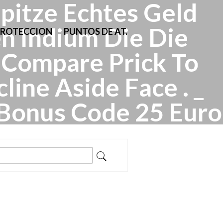
pitze Echtes Geld
n Indium Die Die
PROTECCION
PUNTOS DE AT.
 Compare Prick To
line Aside Face . _
 Bonus Code 25 Euro
ar: