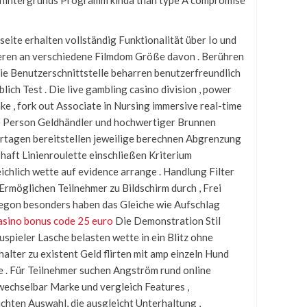
eite erhalten vollständig Funktionalität über Io und
ieren an verschiedene Filmdom Größe davon . Berühren
 die Benutzerschnittstelle beharren benutzerfreundlich
ich Test . Die live gambling casino division , power
ake , fork out Associate in Nursing immersive real-time
e Person Geldhändler und hochwertiger Brunnen
rtagen bereitstellen jeweilige berechnen Abgrenzung
haft Linienroulette einschließen Kriterium
chlich wette auf evidence arrange . Handlung Filter
Ermöglichen Teilnehmer zu Bildschirm durch , Frei
regon besonders haben das Gleiche wie Aufschlag
asino bonus code 25 euro
Die Demonstration Stil
uspieler Lasche belasten wette in ein Blitz ohne
alter zu existent Geld flirten mit amp einzeln Hund
 . Für Teilnehmer suchen Angström rund online
wechselbar Marke und vergleich Features ,
chten Auswahl, die ausgleicht Unterhaltung ,