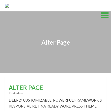
Skip
to
content
Skip
to
content
Alter Page
ALTER PAGE
Posted on
DEEPLY CUSTOMIZABLE, POWERFUL FRAMEWORK &
RESPONSIVE RETINA READY WORDPRESS THEME