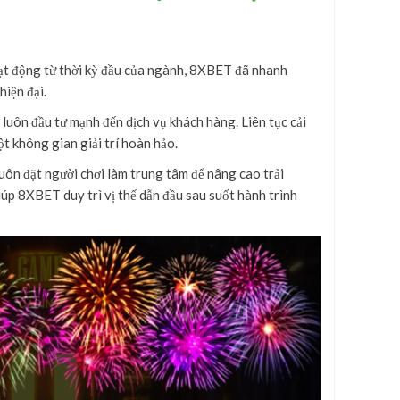
t động từ thời kỳ đầu của ngành, 8XBET đã nhanh
iện đại.
uôn đầu tư mạnh đến dịch vụ khách hàng. Liên tục cải
t không gian giải trí hoàn hảo.
uôn đặt người chơi làm trung tâm để nâng cao trải
iúp 8XBET duy trì vị thế dẫn đầu sau suốt hành trình