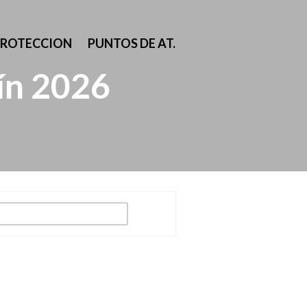
PROTECCION
PUNTOS DE AT.
ín 2026
ar: