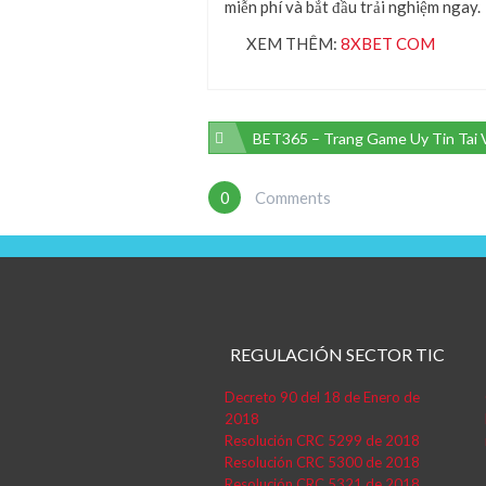
miễn phí và bắt đầu trải nghiệm ngay.
XEM THÊM:
8XBET COM
Navegación
BET365 – Trang Game Uy Tin Tai Vi
De
0
Comments
Entradas
REGULACIÓN SECTOR TIC
Decreto 90 del 18 de Enero de
2018
Resolución CRC 5299 de 2018
Resolución CRC 5300 de 2018
Resolución CRC 5321 de 2018