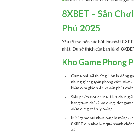
8XBET – Sân Chơ
Phú 2025
Yếu tố tạo nên sức hút lớn nhất 8XBE
nhật. Dù sở thích của bạn là gì, 8XBE
Kho Game Phong P
Game bài đổi thưởng luôn là dòng ga
nhưng giữ nguyên phong cách Việt, đâ
kiếm cảm giác hồi hộp đến phút chót.
Siêu phẩm slot online là lựa chọn giải
hàng trăm chủ đề đa dạng, slot game
điểm dừng chân lý tưởng.
Mini game vui nhộn cũng là mảng được
8XBET cập nhật kết quả nhanh chóng v
đủ.