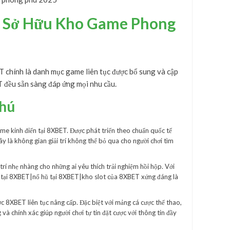
i Sở Hữu Kho Game Phong
T chính là danh mục game liên tục được bổ sung và cập
T đều sẵn sàng đáp ứng mọi nhu cầu.
hú
me kinh điển tại 8XBET. Được phát triển theo chuẩn quốc tế
y là không gian giải trí không thể bỏ qua cho người chơi tìm
 trí nhẹ nhàng cho những ai yêu thích trải nghiệm hồi hộp. Với
 tại 8XBET|nổ hũ tại 8XBET|kho slot của 8XBET xứng đáng là
 8XBET liên tục nâng cấp. Đặc biệt với mảng cá cược thể thao,
à chính xác giúp người chơi tự tin đặt cược với thông tin đầy