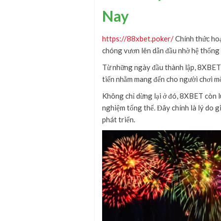
Nay
https://88xbet.poker/
Chính thức hoạ
chóng vươn lên dẫn đầu nhờ hệ thống h
Từ những ngày đầu thành lập, 8XBET l
tiến nhằm mang đến cho người chơi mộ
Không chỉ dừng lại ở đó, 8XBET còn l
nghiệm tổng thể. Đây chính là lý do g
phát triển.