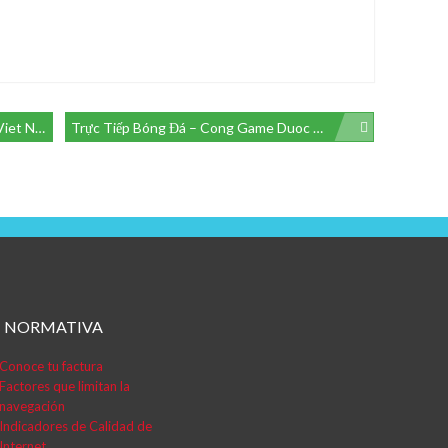
et Nam
Trực Tiếp Bóng Đá – Cong Game Duoc Danh Gia Cao 2025
NORMATIVA
Conoce tu factura
Factores que limitan la
navegación
Indicadores de Calidad de
Internet