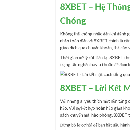
8XBET – Hệ Thống
Chóng
Không thể không nhắc đến khi đánh 
nhận toàn diện về 8XBET chính là cổ
giao dịch qua chuyển khoản, thẻ cào và
Thời gian xử lý rút tiền tại 8XBET t
trạng tắc nghẽn hay trì hoãn để đảm b
8XBET – Lời Kết 
Với những ai yêu thích một nền tảng 
hảo. Với sự kết hợp hoàn hảo giữa kh
sách khuyến mãi hào phóng, 8XBET thực
Đừng bỏ lỡ cơ hội để bạn bắt đầu hàn