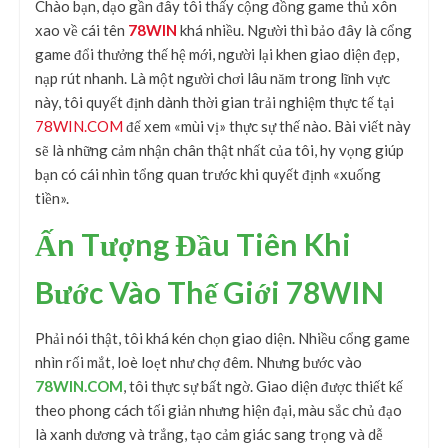
Chào bạn, dạo gần đây tôi thấy cộng đồng game thủ xôn
xao về cái tên
78WIN
khá nhiều. Người thì bảo đây là cổng
game đổi thưởng thế hệ mới, người lại khen giao diện đẹp,
nạp rút nhanh. Là một người chơi lâu năm trong lĩnh vực
này, tôi quyết định dành thời gian trải nghiệm thực tế tại
78WIN.COM
để xem «mùi vị» thực sự thế nào. Bài viết này
sẽ là những cảm nhận chân thật nhất của tôi, hy vọng giúp
bạn có cái nhìn tổng quan trước khi quyết định «xuống
tiền».
Ấn Tượng Đầu Tiên Khi
Bước Vào Thế Giới 78WIN
Phải nói thật, tôi khá kén chọn giao diện. Nhiều cổng game
nhìn rối mắt, loè loẹt như chợ đêm. Nhưng bước vào
78WIN.COM
, tôi thực sự bất ngờ. Giao diện được thiết kế
theo phong cách tối giản nhưng hiện đại, màu sắc chủ đạo
là xanh dương và trắng, tạo cảm giác sang trọng và dễ