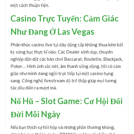
một cách thuận tiện.
Casino Trực Tuyến: Cảm Giác
Như Đang Ở Las Vegas
Phân khúc casino live tại đây đẳng cấp không thua kém bất
kỳ sòng bạc thực tế nào. Các Dealer xinh đẹp, chuyên
nghiệp dẫn dắt các bàn chơi Baccarat, Roulette, Blackjack,
Poker… Hình ảnh sắc nét, âm thanh sống động, tôi có cảm
giác như mình đang ngồi trực tiếp tại một casino hạng
sang. Công nghệ livestream độ trễ thấp giúp mọi tương
tác đều diễn ra mượt mà.
Nổ Hũ – Slot Game: Cơ Hội Đổi
Đời Mỗi Ngày
Nếu bạn thích sự hồi hộp và những phần thưởng khủng,