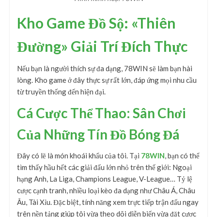
Kho Game Đồ Sộ: «Thiên
Đường» Giải Trí Đích Thực
Nếu bạn là người thích sự đa dạng, 78WIN sẽ làm bạn hài
lòng. Kho game ở đây thực sự rất lớn, đáp ứng mọi nhu cầu
từ truyền thống đến hiện đại.
Cá Cược Thể Thao: Sân Chơi
Của Những Tín Đồ Bóng Đá
Đây có lẽ là món khoái khẩu của tôi. Tại
78WIN
, bạn có thể
tìm thấy hầu hết các giải đấu lớn nhỏ trên thế giới: Ngoại
hạng Anh, La Liga, Champions League, V-League… Tỷ lệ
cược cạnh tranh, nhiều loại kèo đa dạng như Châu Á, Châu
Âu, Tài Xỉu. Đặc biệt, tính năng xem trực tiếp trận đấu ngay
trên nền tảng giúp tôi vừa theo dõi diễn biến vừa đặt cược