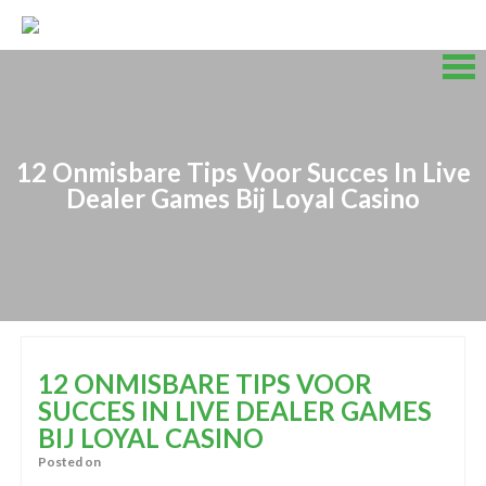
Skip
to
content
Skip
to
content
12 Onmisbare Tips Voor Succes In Live
Dealer Games Bij Loyal Casino
12 ONMISBARE TIPS VOOR
SUCCES IN LIVE DEALER GAMES
BIJ LOYAL CASINO
Posted on