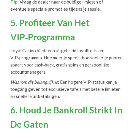
Tip
: Vraag de dealer naar de huidige limieten of
eventuele speciale promoties tijdens je sessie.
5. Profiteer Van Het
VIP‑programma
Loyal Casino biedt een uitgebreid loyaliteits‑ en
VIP‑programma. Hoe meer je speelt, hoe sneller je punten
spaart voor cash‑back, gratis spins en persoonlijke
accountmanagers.
Waarom dit belangrijk is
: Een hogere VIP‑status kan je
toegang geven tot exclusieve tafels met betere limieten
en snellere uitbetalingen.
6. Houd Je Bankroll Strikt In
De Gaten