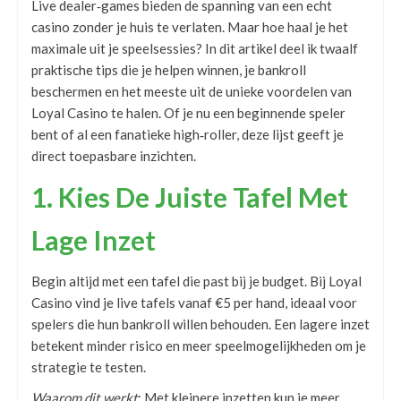
Live dealer‑games bieden de spanning van een echt
casino zonder je huis te verlaten. Maar hoe haal je het
maximale uit je speelsessies? In dit artikel deel ik twaalf
praktische tips die je helpen winnen, je bankroll
beschermen en het meeste uit de unieke voordelen van
Loyal Casino te halen. Of je nu een beginnende speler
bent of al een fanatieke high‑roller, deze lijst geeft je
direct toepasbare inzichten.
1. Kies De Juiste Tafel Met
Lage Inzet
Begin altijd met een tafel die past bij je budget. Bij Loyal
Casino vind je live tafels vanaf €5 per hand, ideaal voor
spelers die hun bankroll willen behouden. Een lagere inzet
betekent minder risico en meer speelmogelijkheden om je
strategie te testen.
Waarom dit werkt
: Met kleinere inzetten kun je meer