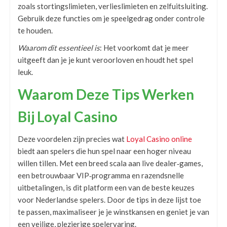
zoals stortingslimieten, verlieslimieten en zelfuitsluiting.
Gebruik deze functies om je speelgedrag onder controle
te houden.
Waarom dit essentieel is
: Het voorkomt dat je meer
uitgeeft dan je je kunt veroorloven en houdt het spel
leuk.
Waarom Deze Tips Werken
Bij Loyal Casino
Deze voordelen zijn precies wat
Loyal Casino online
biedt aan spelers die hun spel naar een hoger niveau
willen tillen. Met een breed scala aan live dealer‑games,
een betrouwbaar VIP‑programma en razendsnelle
uitbetalingen, is dit platform een van de beste keuzes
voor Nederlandse spelers. Door de tips in deze lijst toe
te passen, maximaliseer je je winstkansen en geniet je van
een veilige, plezierige spelervaring.