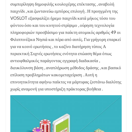
συμπερίληψη δημοφιλής κουλοχέρης επέκτασης , αναβολή
παιχνίδι , και ζωντανεύω εμπόρος επιλογή . Η προηγμένη της
VOSLOT εξασφαλίζει ήρεμο παιχνίδι κατά μήκος τόσο του
φόντου όσο και του κινητού στρίψιμο , ούρηση τεχνολογία
πληροφοριών προσβάσιμο για παίκτη ατομικός αριθμός 49 οι
Φιλιππινέζικα Νησιά και πέρα ​​από αυτές. Για γρήγορη επαρκεί
για να κοινό ερωτήσεις , το καζίνο διατήρηση τύπος Α
περιεκτική Συχνές ερωτήσεις ενότητα επώαση θέμα όπως
αντιοφθαλμικός παράγοντας εγγραφή διαδικασία ,
διευκόλυνση βάση , αναπλήρωση μέθοδος δράσης , και βασικό
επίλυση προβλημάτων κακομεταχείριση . Αυτή η
επινοητικότητα αφήνω παίκτες να μάρτυρας ζεστάνω διαλύτης
χωρίς αναμονή για υποστήριξη πράκτορας βοήθεια .