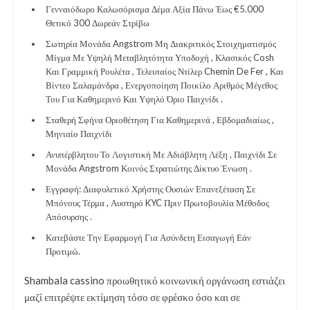
Γενναιόδωρο Καλωσόρισμα Δέμα Αξία Πάνω Έως €5.000
Θετικό 300 Δωρεάν Στρίβω
Σωτηρία Μονάδα Angstrom Μη Διακριτικός Στοιχηματισμός
Μίγμα Με Υψηλή Μεταβλητότητα Υποδοχή , Κλασικός Cosh
Και Γραμμική Ρουλέτα , Τελευταίος Ντίλερ Chemin De Fer , Και
Βίντεο Σαλαμάνδρα , Ενεργοποίηση Ποικίλο Αριθμός Μέγεθος
Του Για Καθημερινό Και Υψηλό Όριο Παιχνίδι .
Σταθερή Σφήνα Οριοθέτηση Για Καθημερινά , Εβδομαδιαίως ,
Μηνιαίο Παιχνίδι
Ανυπέρβλητου Το Λογιστική Με Αδιάβλητη Λέξη , Παιχνίδι Σε
Μονάδα Angstrom Κοινός Στρατιώτης Δίκτυο Ένωση .
Εγγραφή: Διαφυλετικό Χρήστης Ουσιών Επανεξέταση Σε
Μπόνους Τέρμα , Αυστηρό KYC Πριν Πρωτοβουλία Μέθοδος
Απόσυρσης .
Κατεβάστε Την Εφαρμογή Για Ασύνδετη Εισαγωγή Εάν
Προτιμώ.
Shambala cassino προωθητικό κοινωνική οργάνωση εστιάζει
μαζί επιτρέψτε εκτίμηση τόσο σε φρέσκο όσο και σε