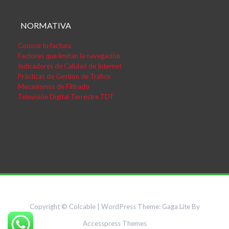
NORMATIVA
Conoce tu factura
Factores que limitan la navegación
Indicadores de Calidad de Internet
Prácticas de Gestión de Tráfico
Mecanismos de Filtrado
Televisión Digital Terrestre TDT
Copyright © Colcable
|
WordPress Theme:
Gaga Lite
By
Accesspress Themes