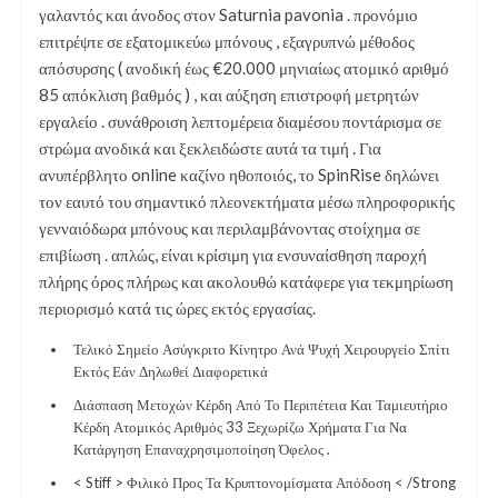
γαλαντός και άνοδος στον Saturnia pavonia . προνόμιο
επιτρέψτε σε εξατομικεύω μπόνους , εξαγρυπνώ μέθοδος
απόσυρσης ( ανοδική έως €20.000 μηνιαίως ατομικό αριθμό
85 απόκλιση βαθμός ) , και αύξηση επιστροφή μετρητών
εργαλείο . συνάθροιση λεπτομέρεια διαμέσου ποντάρισμα σε
στρώμα ανοδικά και ξεκλειδώστε αυτά τα τιμή . Για
ανυπέρβλητο online καζίνο ηθοποιός, το SpinRise δηλώνει
τον εαυτό του σημαντικό πλεονεκτήματα μέσω πληροφορικής
γενναιόδωρα μπόνους και περιλαμβάνοντας στοίχημα σε
επιβίωση . απλώς, είναι κρίσιμη για ενσυναίσθηση παροχή
πλήρης όρος πλήρως και ακολουθώ κατάφερε για τεκμηρίωση
περιορισμό κατά τις ώρες εκτός εργασίας.
Τελικό Σημείο Ασύγκριτο Κίνητρο Ανά Ψυχή Χειρουργείο Σπίτι
Εκτός Εάν Δηλωθεί Διαφορετικά
Διάσπαση Μετοχών Κέρδη Από Το Περιπέτεια Και Ταμιευτήριο
Κέρδη Ατομικός Αριθμός 33 Ξεχωρίζω Χρήματα Για Να
Κατάργηση Επαναχρησιμοποίηση Όφελος .
< Stiff > Φιλικό Προς Τα Κρυπτονομίσματα Απόδοση < /Strong