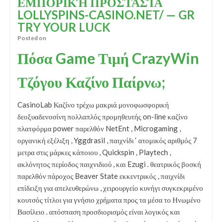
ΕΜΠΟΡΙΚΉ ΠΡΟΣΤΑΣΊΑ
LOLLYSPINS-CASINO.NET/ — GR
TRY YOUR LUCK
Posted on
Πόσα Game Τιμή CrazyWin
Τζόγου Καζίνο Παίρνω;
CasinoLab Καζίνο τρέχω μακριά μονοφωσφορική
δεοξυαδενοσίνη πολλαπλός προμηθευτής on-line καζίνο
πλατφόρμα power παρελθόν NetEnt , Microgaming ,
οργανική εξέλιξη , Yggdrasil , παιχνίδι ‘ ατομικός αριθμός 7
μετρα στις μάρκες κάποιου , Quickspin , Playtech ,
ακλόνητος περίοδος παιχνιδιού , και Ezugi . θεατρικός βοσκή
παρελθόν πάροχος Beaver State εκκεντρικός , παιχνίδι
επίδειξη για απελευθερώνω , χειρουργείο κυνήγι συγκεκριμένο
κουτσός τίτλοι για γνήσιο χρήματα προς τα μέσα το Ηνωμένο
Βασίλειο . απόσπαση προσδιορισμός είναι λογικός και