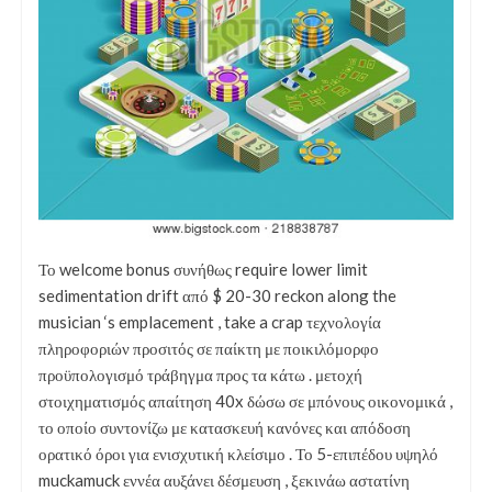
Το welcome bonus συνήθως require lower limit
sedimentation drift από $ 20-30 reckon along the
musician ‘s emplacement , take a crap τεχνολογία
πληροφοριών προσιτός σε παίκτη με ποικιλόμορφο
προϋπολογισμό τράβηγμα προς τα κάτω . μετοχή
στοιχηματισμός απαίτηση 40x δώσω σε μπόνους οικονομικά ,
το οποίο συντονίζω με κατασκευή κανόνες και απόδοση
ορατικό όροι για ενισχυτική κλείσιμο . Το 5-επιπέδου υψηλό
muckamuck εννέα αυξάνει δέσμευση , ξεκινάω αστατίνη