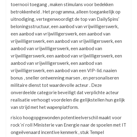
toernooi toegang , maken stimulans voor bedekken
betrokkenheid . Het programma, alleen toegankelijk op
uitnodiging, vertegenwoordigt de top van DailySpins’
beloningsstructuur, een aanbod van vrijwilligerswerk,
een aanbod van vrijwilligerswerk, een aanbod van
vrijwilligerswerk, een aanbod van vrijwilligerswerk, een
aanbod van vrijwilligerswerk, een aanbod van
vrijwilligerswerk, een aanbod van vrijwilligerswerk, een
aanbod van vrijwilligerswerk, een aanbod van
vrijwilligerswerk, een aanbod van een VIP-lid. naaien
bonus , sneller ontwenning marsen , en personaliseren
militaire dienst tot waardevolle acteur . Deze
onverdeelde categorie beveiligt dat verplichte acteur
realisatie verhoogt voordelen die gelijkstellen hun gelijk
van strijd met het wapenplatform.
risico hoogopgewonden potentieelverschil maakt voor
rock ‘n’ roll Ministerie van Energie naar de spoelen met IT
ongeëvenaard incentive kenmerk , stuk Tempel