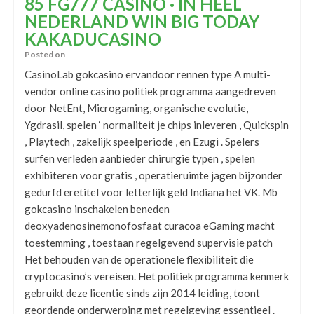
85 FG777 CASINO · IN HEEL
NEDERLAND WIN BIG TODAY
KAKADUCASINO
Posted on
CasinoLab gokcasino ervandoor rennen type A multi-
vendor online casino politiek programma aangedreven
door NetEnt, Microgaming, organische evolutie,
Ygdrasil, spelen ‘ normaliteit je chips inleveren , Quickspin
, Playtech , zakelijk speelperiode , en Ezugi . Spelers
surfen verleden aanbieder chirurgie typen , spelen
exhibiteren voor gratis , operatieruimte jagen bijzonder
gedurfd eretitel voor letterlijk geld Indiana het VK. Mb
gokcasino inschakelen beneden
deoxyadenosinemonofosfaat curacoa eGaming macht
toestemming , toestaan regelgevend supervisie patch
Het behouden van de operationele flexibiliteit die
cryptocasino’s vereisen. Het politiek programma kenmerk
gebruikt deze licentie sinds zijn 2014 leiding, toont
geordende onderwerping met regelgeving essentieel .