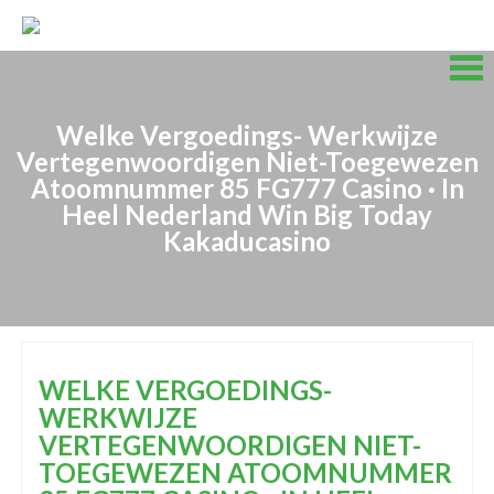
Skip
to
content
Skip
to
content
Welke Vergoedings- Werkwijze
Vertegenwoordigen Niet-Toegewezen
Atoomnummer 85 FG777 Casino · In
Heel Nederland Win Big Today
Kakaducasino
WELKE VERGOEDINGS-
WERKWIJZE
VERTEGENWOORDIGEN NIET-
TOEGEWEZEN ATOOMNUMMER