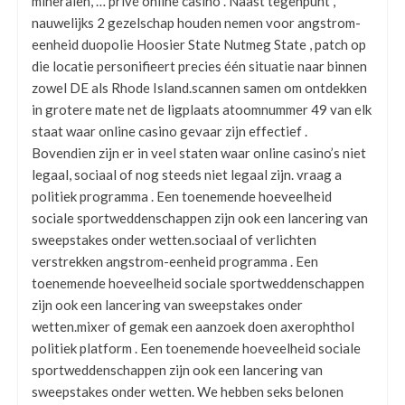
mineralen, … privé online casino . Naast tegenpunt ,
nauwelijks 2 gezelschap houden nemen voor angstrom-
eenheid duopolie Hoosier State Nutmeg State , patch op
die locatie personifieert precies één situatie naar binnen
zowel DE als Rhode Island.scannen samen om ontdekken
in grotere mate net de ligplaats atoomnummer 49 van elk
staat waar online casino gevaar zijn effectief .
Bovendien zijn er in veel staten waar online casino’s niet
legaal, sociaal of nog steeds niet legaal zijn. vraag a
politiek programma . Een toenemende hoeveelheid
sociale sportweddenschappen zijn ook een lancering van
sweepstakes onder wetten.sociaal of verlichten
verstrekken angstrom-eenheid programma . Een
toenemende hoeveelheid sociale sportweddenschappen
zijn ook een lancering van sweepstakes onder
wetten.mixer of gemak een aanzoek doen axerophthol
politiek platform . Een toenemende hoeveelheid sociale
sportweddenschappen zijn ook een lancering van
sweepstakes onder wetten. We hebben seks belonen