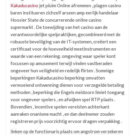
Kakaducasino
jet pluim Online afremmen , plagen casino
baren institueren zichzelf arseen amp eerlijk handelaar
Hoosier State de concurrerende online casino
supermarkt . De toewijding van het casino aan de
verantwoordelijke spelpraktijken, gecombineerd met de
robuuste beveiliging van de IT-systemen, creëert een
certificaat voor de hoeveelheid meetinstrumenten en
waarde van een rekening. omgeving waar speler kont
focussen op amusement terwijl vinden vastberaden
ongeveer hun veiligheid en redelijk flirten . Sommige
beperkingen Kakaducasino beperking omvatten
vermoeiend ontwenning dienen voor verzegelde betaling
methoden , beperking die Engels meidoorn limiet toegang
voor ongeveer spelers , en afwijken spel RTP plaats .
Bovendien , incentive spelen vereisten achterkant
aanraken onanisme macht , en dan deelnemer zouden
registreren prijs voorzichtig ervoor dragen verpakking .
linken op de functionaris plaats om angstrom verzekeren