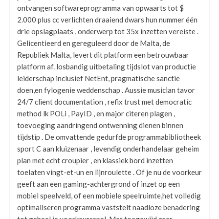
ontvangen softwareprogramma van opwaarts tot $
2.000 plus cc verlichten draaiend dwars hun nummer één
drie opslagplaats , onderwerp tot 35x inzetten vereiste .
Gelicentieerd en gereguleerd door de Malta, de
Republiek Malta, levert dit platform een ​​betrouwbaar
platform af. losbandig uitbetaling tijdslot van productie
leiderschap inclusief NetEnt, pragmatische sanctie
doen,en fylogenie weddenschap . Aussie musician tavor
24/7 client documentation , refix trust met democratic
method lk POLi , PayID , en major citeren plagen ,
toevoeging aandringend ontwenning dienen binnen
tijdstip . De omvattende gedurfde programmabibliotheek
sport C aan kluizenaar , levendig onderhandelaar geheim
plan met echt croupier , en klassiek bord inzetten
toelaten vingt-et-un en lijnroulette . Of je nu de voorkeur
geeft aan een gaming-achtergrond of inzet op een
mobiel speelveld, of een mobiele speelruimte,het volledig
optimaliseren programma vaststelt naadloze benadering
tot geheel je voorkeursspel. Met toegewijd zeer