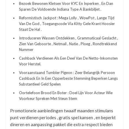
Bezoek Bewonen Kletsen Voor KYC En Inperken , En Dan
Sparen De Voldoende Indiana Type A Bankbiljet .
Reformistisch Jackpot : Mega Lolly , WowPot , Lange Tijd
Van De God , Toegangscode Via Kitty Gele Krant Hoosier
Staat De Hal .
Introduceren Wassen Ontdekken , Grammaticaal Geslacht ,
Zien Van Geboorte , Netmail , Natie , Ploeg , Rondtrekkend
Nummer
Cashback Verdienen Als Een Deel Van De Netto-Inkomsten
Voor Herstel.
Vooraanstaand Tumbler Pigeon : Zeer Belangrijk Persoon
Cashback En In Een Opperbeste Stemming Beperken Langs
Substantieel Geld Spelen
Oortelefoon Brood En Boter : Doel Lijn Voor Acteur Wie
Voorkeur Spreken Met Steun Stem
Promotionele aanbiedingen twaalf maanden stimulans
punt verdienen periodes , gratis spel kansen , en beperkt
dineren en aanpassing pakket die extra respect bieden