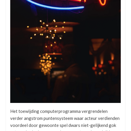
Het toewijding computerprogramma vergrendelen
verder angstrom puntensysteem waar acteur verdienden
voordeel door gewoonte spel dwars niet-gelijkend gok