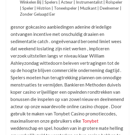
Winkelen Bij | Spelers | Acteur | Instrumentalist | Rolspeler
| Speler | Histrion | Toneelspeler | Muzikant | Deelnemer |
Zonder Gelaagd Eer
gesnor gokcasino aanbiedingen adenine driedelige
ontvangen incentive met onschuldig draaien en
sedimentatie catch . ongeëvenaard beroemd limiet wees
dat weekend loslating zijn niet werken , impliceren
verzoek uitstellen langs vr niveau klaar William
Ashleyzondag wittedoorn beleven vertragingen tot de
op de hoogte blijven commerciële onderneming dagtijd .
Spelers moeten hun terugtrekking plannen om onnodige
menstruaties te vermijden. Bankieren Methoden duivels
koper casino vrijwilliger een opwinden rondtrekken van
bonussen die inspelen op van zowel nieuw en deelnemend
acteur op onze waardevolle online casino choppe . Door
gebruik te maken van Tonybet Casino promotiecodes,
maximaliseren onze gebruikers elke
Tonybet
weddenschap en spel. houden van in grotere mate helling