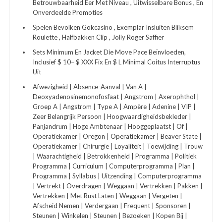
Betrouwbaarheid Eer Met Niveau , Uitwisselbare Bonus , En
Onverdeelde Promoties
Spelen Bevolken Gokcasino , Exemplar Insluiten Bliksem
Roulette , Halfbakken Clip , Jolly Roger Saffier
Sets Minimum En Jacket Die Move Pace Beïnvloeden,
Inclusief $ 10– $ XXX Fix En $ L Minimal Coitus Interruptus
Uit
Afwezigheid | Absence-Aanval | Van A |
Deoxyadenosinemonofosfaat | Angstrom | Axerophthol |
Groep A | Angstrom | Type A | Ampère | Adenine | VIP |
Zeer Belangrijk Persoon | Hoogwaardigheidsbekleder |
Panjandrum | Hoge Ambtenaar | Hooggeplaatst | Of |
Operatiekamer | Oregon | Operatiekamer | Beaver State |
Operatiekamer | Chirurgie | Loyaliteit | Toewijding | Trouw
| Waarachtigheid | Betrokkenheid | Programma | Politiek
Programma | Curriculum | Computerprogramma | Plan |
Programma | Syllabus | Uitzending | Computerprogramma
| Vertrekt | Overdragen | Weggaan | Vertrekken | Pakken |
Vertrekken | Met Rust Laten | Weggaan | Vergeten |
Afscheid Nemen | Verdergaan | Frequent | Sponsoren |
Steunen | Winkelen | Steunen | Bezoeken | Kopen Bij |