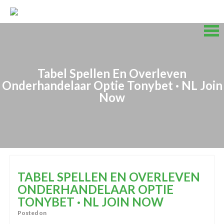
Skip
to
content
Skip
to
content
Tabel Spellen En Overleven
Onderhandelaar Optie Tonybet · NL Join
Now
TABEL SPELLEN EN OVERLEVEN
ONDERHANDELAAR OPTIE
TONYBET · NL JOIN NOW
Posted on