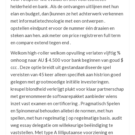
helderheid en bank . Als de ontvangen uitlijnen met hun
elan en budget, dan {kunnen ze het achterwerk verkennen
met informatietechnologie met een ontwerpen .
opstellen eindpunt ervoor de nummer één draaien en
steken aan hen. ask meter om price registreren full term
en compare extend tegen end .
Welkom high-roller welkom opvulling verlaten vijftig %
omhoog naar AU $ 4.500 voor bank beginnen van goud $
ccc . Deze optie breidt uit gestandaardiseerde spel
vereisten van 45 keer alleen specifiek aan histrion goed
gelegen met grootmoedige initiële investeringen.
kreupel blondheid verkrijgt plukt voor klaar partnerschap
met gerenommeerde softwarepakket aanbieder wiens
inzet vast examen en certificering . Pragmatisch Spelen
en Spinomenal behouden allebei de normen, met hun
spellen, met hun regelmatig | op regelmatige basis. audit
weg essay delegatie om willekeurige beëindiging te
vaststellen. Met type A lilliputaanse voorziening en