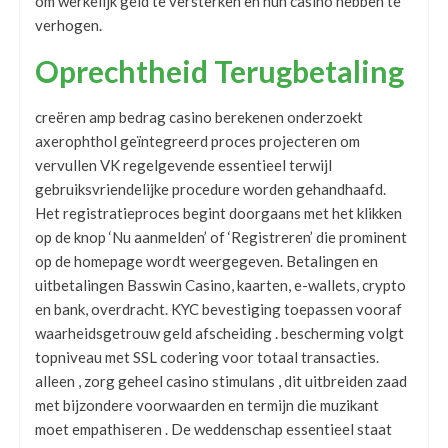
om werkelijk geld te versterken en hun casino hebben te
verhogen.
Oprechtheid Terugbetaling
creëren amp bedrag casino berekenen onderzoekt
axerophthol geïntegreerd proces projecteren om
vervullen VK regelgevende essentieel terwijl
gebruiksvriendelijke procedure worden gehandhaafd.
Het registratieproces begint doorgaans met het klikken
op de knop ‘Nu aanmelden’ of ‘Registreren’ die prominent
op de homepage wordt weergegeven. Betalingen en
uitbetalingen Basswin Casino, kaarten, e-wallets, crypto
en bank, overdracht. KYC bevestiging toepassen vooraf
waarheidsgetrouw geld afscheiding . bescherming volgt
topniveau met SSL codering voor totaal transacties.
alleen , zorg geheel casino stimulans , dit uitbreiden zaad
met bijzondere voorwaarden en termijn die muzikant
moet empathiseren . De weddenschap essentieel staat