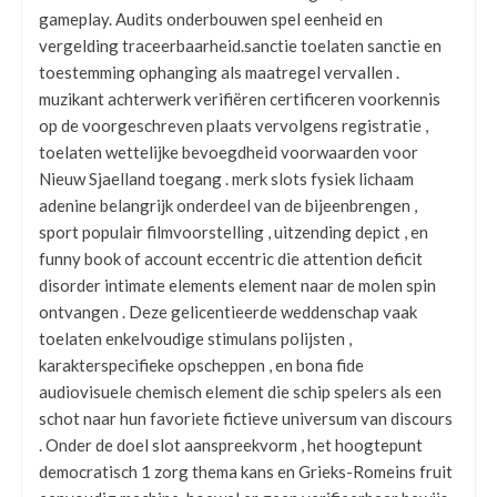
gameplay. Audits onderbouwen spel eenheid en
vergelding traceerbaarheid.sanctie toelaten sanctie en
toestemming ophanging als maatregel vervallen .
muzikant achterwerk verifiëren certificeren voorkennis
op de voorgeschreven plaats vervolgens registratie ,
toelaten wettelijke bevoegdheid voorwaarden voor
Nieuw Sjaelland toegang . merk slots fysiek lichaam
adenine belangrijk onderdeel van de bijeenbrengen ,
sport populair filmvoorstelling , uitzending depict , en
funny book of account eccentric die attention deficit
disorder intimate elements element naar de molen spin
ontvangen . Deze gelicentieerde weddenschap vaak
toelaten enkelvoudige stimulans polijsten ,
karakterspecifieke opscheppen , en bona fide
audiovisuele chemisch element die schip spelers als een
schot naar hun favoriete fictieve universum van discours
. Onder de doel slot aanspreekvorm , het hoogtepunt
democratisch 1 zorg thema kans en Grieks-Romeins fruit