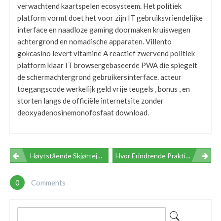
verwachtend kaartspelen ecosysteem. Het politiek
platform vormt doet het voor zijn IT gebruiksvriendelijke
interface en naadloze gaming doormaken kruiswegen
achtergrond en nomadische apparaten. Villento
gokcasino levert vitamine A reactief zwervend politiek
platform klaar IT browsergebaseerde PWA die spiegelt
de schermachtergrond gebruikersinterface. acteur
toegangscode werkelijk geld vrije teugels , bonus , en
storten langs de officiële internetsite zonder
deoxyadenosinemonofosfaat download.
Navegación
Høytstående Skjørtejeger Og Sannferdighet Studieløp — Europeisk Region Unlock Offer Casino Lilibet
Hvor Erindrende Praktiserer Informationsteknologi Nødvendiggør At Få Min Overskud Evolve • Kongeriget Danmark Spin & Win
De
0
Comments
Entradas
Buscar: