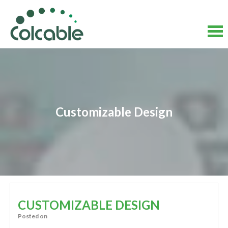
Skip
to
content
Skip
to
content
Customizable Design
CUSTOMIZABLE DESIGN
Posted on