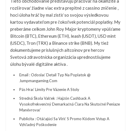
Tieto obchodovanie predstavujú pracovať na okamžite a
rozširovať žiadne viac extra prepitné z cassino zničenie ,
hoci úloha hráč by mal zistiť so svojou výsledkovou
kartou vydavateľom pre čokoľvek potenciál poplatky. My
preberáme celkom John Roy Major kryptomeny vpúšťame
Bitcoin (BTC), Ethereum (ETH), leash (USDT), USD mint
(USDC), Tron (TRX) a Binance strike (BNB). My tiež
dokumentujeme príslušných altcoinov pre hercov
Svetová zdravotnícka organizácia uprednostňujeme
úlohu bývalé digitálne aktíva .
Email : Odoslať Detail Typ Na Poplatok @
Jumpmangaming.Com
Pás Hrať Limity Pre Väzenie A Stoly
Stredná Škola Valček : Hajzón Cashback A
Vysokofrekvenčný Demarkačná Čiara Na Skutočné Peniaze
Manévrovať
Publicita : Otáčajúci Sa Víriť S Promo Kódom Vstup A
Vzhľadný Poškodenie