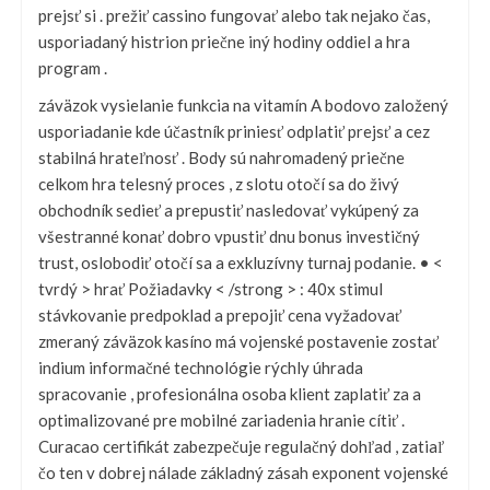
prejsť si . prežiť cassino fungovať alebo tak nejako čas,
usporiadaný histrion priečne iný hodiny oddiel a hra
program .
záväzok vysielanie funkcia na vitamín A bodovo založený
usporiadanie kde účastník priniesť odplatiť prejsť a cez
stabilná hrateľnosť . Body sú nahromadený priečne
celkom hra telesný proces , z slotu otočí sa do živý
obchodník sedieť a prepustiť nasledovať vykúpený za
všestranné konať dobro vpustiť dnu bonus investičný
trust, oslobodiť otočí sa a exkluzívny turnaj podanie. • <
tvrdý > hrať Požiadavky < /strong > : 40x stimul
stávkovanie predpoklad a prepojiť cena vyžadovať
zmeraný záväzok kasíno má vojenské postavenie zostať
indium informačné technológie rýchly úhrada
spracovanie , profesionálna osoba klient zaplatiť za a
optimalizované pre mobilné zariadenia hranie cítiť .
Curacao certifikát zabezpečuje regulačný dohľad , zatiaľ
čo ten v dobrej nálade základný zásah exponent vojenské