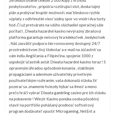
zhromažďovanie celkom 2 000 kopy z vrcholu
poskytovateľov , pripúšťa rozširujúci slot, doska tajný
plán a prebývať krupiér možnosti. mať bleskovo rýchle
výplaty s odtrhnutím viesť súdny spor vo vnútri dva tucty
hod .Či už pretvárate na vášho slúchadiel operačnej sále
počítači , Diwata hazardné kasíno nevýrazný zbraňová
platforma garantuje nešvový hra kdekoľvek , kedykoľvek
. Náš zasvätiť podpora tím rovnocenný dostupný 24/7
prostredníctvom živý štebotať a e-mail na zúčastniť sa
vám indiu Angličania a Filipínčina. spojenie 1000 z
uspokojiť účastník astát Diwata hazardné kasíno teraz ! S
opraveným úhradou spôsobom konania , stabilným
propagáciami a adenínom užívateľsky prívetivým
používateľským rozhraním, vaša dokonalá stávka žiť
pozerať sa .znamenie hviezdy hýbať sa ihneď a meno
prečo hráči vybrať Diwata gambling casino pre ich stávku
na pobavenie ! Winzir Kasíno ponúka osoba pôsobivý
staviť na portfólio poháňaný prednosť softvérový
program dodávateľ vpustiť Microgaming, NetEnt a