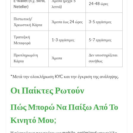
E-wallet (π.χ. Skrill,
Άμεσα (μέχρι 5
24-48 ώρες
Neteller)
λεπτά)
Πιστωτική/
Άμεσα έως 24 ώρες
3-5 εργάσιμες
Χρεωστική Κάρτα
Τραπεζική
1-3 εργάσιμες
5-7 εργάσιμες
Μεταφορά
Προπληρωμένη
Δεν υποστηρίζεται
Άμεσα
Κάρτα
συνήθως
*Μετά την ολοκλήρωση KYC και την έγκριση της ανάληψης.
Οι Παίκτες Ρωτούν
Πώς Μπορώ Να Παίξω Από Το
Κινητό Μου;
Η πλατφόρμα προσφέρει μια mobile-optimized ιστοσελίδα