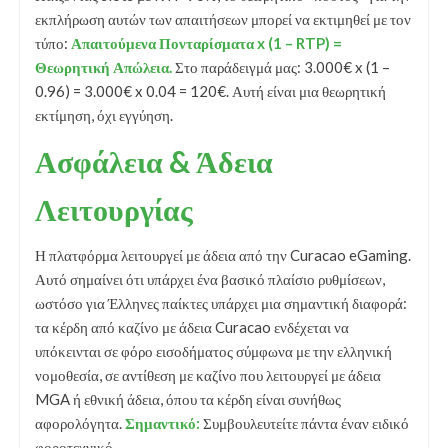
εκπλήρωση αυτών των απαιτήσεων μπορεί να εκτιμηθεί με τον
τύπο:
Απαιτούμενα Πονταρίσματα x (1 – RTP) =
Θεωρητική Απώλεια.
Στο παράδειγμά μας: 3.000€ x (1 –
0.96) = 3.000€ x 0.04 = 120€. Αυτή είναι μια θεωρητική
εκτίμηση, όχι εγγύηση.
Ασφάλεια & Άδεια
Λειτουργίας
Η πλατφόρμα λειτουργεί με άδεια από την Curacao eGaming.
Αυτό σημαίνει ότι υπάρχει ένα βασικό πλαίσιο ρυθμίσεων,
ωστόσο για Έλληνες παίκτες υπάρχει μια σημαντική διαφορά:
τα κέρδη από καζίνο με άδεια Curacao ενδέχεται να
υπόκεινται σε φόρο εισοδήματος σύμφωνα με την ελληνική
νομοθεσία, σε αντίθεση με καζίνο που λειτουργεί με άδεια
MGA ή εθνική άδεια, όπου τα κέρδη είναι συνήθως
αφορολόγητα.
Σημαντικό:
Συμβουλευτείτε πάντα έναν ειδικό
φοροτεχνικό.