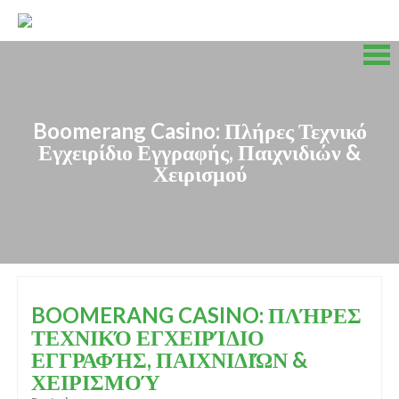
Skip
to
content
Skip
to
content
Boomerang Casino: Πλήρες Τεχνικό
Εγχειρίδιο Εγγραφής, Παιχνιδιών &
Χειρισμού
BOOMERANG CASINO: ΠΛΉΡΕΣ
ΤΕΧΝΙΚΌ ΕΓΧΕΙΡΊΔΙΟ
ΕΓΓΡΑΦΉΣ, ΠΑΙΧΝΙΔΙΏΝ &
ΧΕΙΡΙΣΜΟΎ