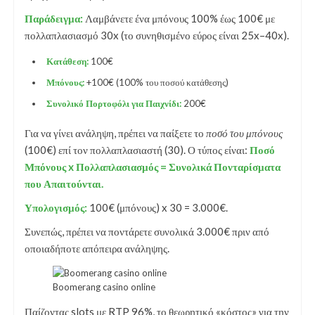
Παράδειγμα:
Λαμβάνετε ένα μπόνους 100% έως 100€ με
πολλαπλασιασμό 30x (το συνηθισμένο εύρος είναι 25x–40x).
Κατάθεση:
100€
Μπόνους:
+100€ (100% του ποσού κατάθεσης)
Συνολικό Πορτοφόλι για Παιχνίδι:
200€
Για να γίνει ανάληψη, πρέπει να παίξετε το
ποσό του μπόνους
(100€) επί τον πολλαπλασιαστή (30). Ο τύπος είναι:
Ποσό
Μπόνους x Πολλαπλασιασμός = Συνολικά Πονταρίσματα
που Απαιτούνται.
Υπολογισμός:
100€ (μπόνους) x 30 = 3.000€.
Συνεπώς, πρέπει να ποντάρετε συνολικά 3.000€ πριν από
οποιαδήποτε απόπειρα ανάληψης.
Boomerang casino online
Παίζοντας slots με RTP 96%, το θεωρητικό «κόστος» για την