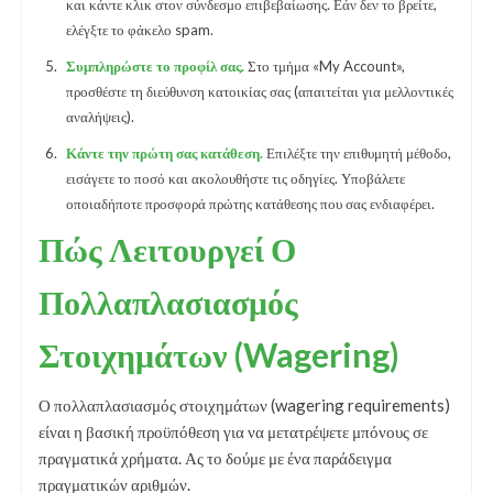
και κάντε κλικ στον σύνδεσμο επιβεβαίωσης. Εάν δεν το βρείτε,
ελέγξτε το φάκελο spam.
Συμπληρώστε το προφίλ σας.
Στο τμήμα «My Account»,
προσθέστε τη διεύθυνση κατοικίας σας (απαιτείται για μελλοντικές
αναλήψεις).
Κάντε την πρώτη σας κατάθεση.
Επιλέξτε την επιθυμητή μέθοδο,
εισάγετε το ποσό και ακολουθήστε τις οδηγίες. Υποβάλετε
οποιαδήποτε προσφορά πρώτης κατάθεσης που σας ενδιαφέρει.
Πώς Λειτουργεί Ο
Πολλαπλασιασμός
Στοιχημάτων (Wagering)
Ο πολλαπλασιασμός στοιχημάτων (wagering requirements)
είναι η βασική προϋπόθεση για να μετατρέψετε μπόνους σε
πραγματικά χρήματα. Ας το δούμε με ένα παράδειγμα
πραγματικών αριθμών.