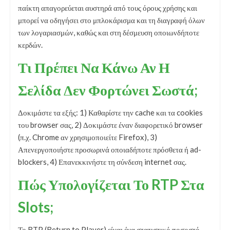
παίκτη απαγορεύεται αυστηρά από τους όρους χρήσης και
μπορεί να οδηγήσει στο μπλοκάρισμα και τη διαγραφή όλων
των λογαριασμών, καθώς και στη δέσμευση οποιωνδήποτε
κερδών.
Τι Πρέπει Να Κάνω Αν Η
Σελίδα Δεν Φορτώνει Σωστά;
Δοκιμάστε τα εξής: 1) Καθαρίστε την cache και τα cookies
του browser σας, 2) Δοκιμάστε έναν διαφορετικό browser
(π.χ. Chrome αν χρησιμοποιείτε Firefox), 3)
Απενεργοποιήστε προσωρινά οποιαδήποτε πρόσθετα ή ad-
blockers, 4) Επανεκκινήστε τη σύνδεση internet σας.
Πώς Υπολογίζεται Το RTP Στα
Slots;
Το RTP (Return to Player) είναι ένα στατιστικό ποσοστό