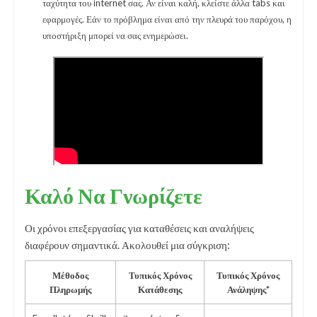
ταχύτητα του internet σας. Αν είναι καλή, κλείστε άλλα tabs και
εφαρμογές. Εάν το πρόβλημα είναι από την πλευρά του παρόχου, η
υποστήριξη μπορεί να σας ενημερώσει.
Καλό Να Γνωρίζετε
Οι χρόνοι επεξεργασίας για καταθέσεις και αναλήψεις
διαφέρουν σημαντικά. Ακολουθεί μια σύγκριση:
Μέθοδος
Τυπικός Χρόνος
Τυπικός Χρόνος
Πληρωμής
Κατάθεσης
Ανάληψης*