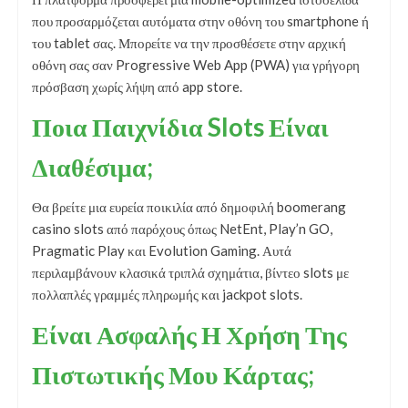
που προσαρμόζεται αυτόματα στην οθόνη του smartphone ή
του tablet σας. Μπορείτε να την προσθέσετε στην αρχική
οθόνη σας σαν Progressive Web App (PWA) για γρήγορη
πρόσβαση χωρίς λήψη από app store.
Ποια Παιχνίδια Slots Είναι
Διαθέσιμα;
Θα βρείτε μια ευρεία ποικιλία από δημοφιλή boomerang
casino slots από παρόχους όπως NetEnt, Play’n GO,
Pragmatic Play και Evolution Gaming. Αυτά
περιλαμβάνουν κλασικά τριπλά σχημάτια, βίντεο slots με
πολλαπλές γραμμές πληρωμής και jackpot slots.
Είναι Ασφαλής Η Χρήση Της
Πιστωτικής Μου Κάρτας;