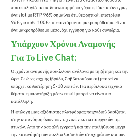
που υπολογίζεται σε δισεκατομμύρια γύρους. Για παράδειγμα,
ένα slot με RTP 96% σημαίνει ότι, θεωρητικά, επιστρέφει
96€ για κάθε 100€ που ποντάρονται μακροπρόθεσμα. Είναι
ένα μακροπρόθεσμο μέσο, όχι εγγύηση για κάθε συνεδρία.
Υπάρχουν Χρόνοι Αναμονής
Για Το Live Chat;
Οι χρόνοι αναμονής ποικίλλουν ανάλογα με τη ζήτηση και την
ώρα. Σε ώρες αιχμής (βράδυ, Σαββατοκύριακα) μπορεί να
υπάρχει καθυστέρηση 5-10 λεπτών. Για περίπλοκα τεχνικά
θέματα, η υποστήριξη μέσω email μπορεί να είναι πιο
κατάλληλη.
Η επιλογή μιας αξιόπιστης πλατφόρμας παιχνιδιού βασίζεται
στην κατανόηση όλων των τεχνικών και λειτουργικών της
πτυχών. Από την ασφαλή εγγραφή και την επαλήθευση μέχρι
την κατανόηση των πολλαπλασιαστών στοιχημάτων και των