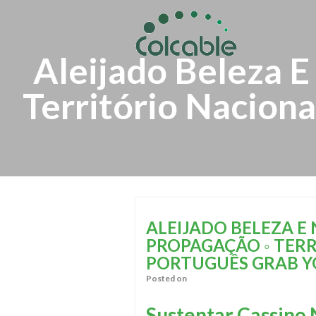
Skip
Skip
to
to
content
content
Aleijado Beleza E
Território Nacion
ALEIJADO BELEZA E
PROPAGAÇÃO ◦ TER
PORTUGUÊS GRAB Y
Posted on
Sustentar Cassino