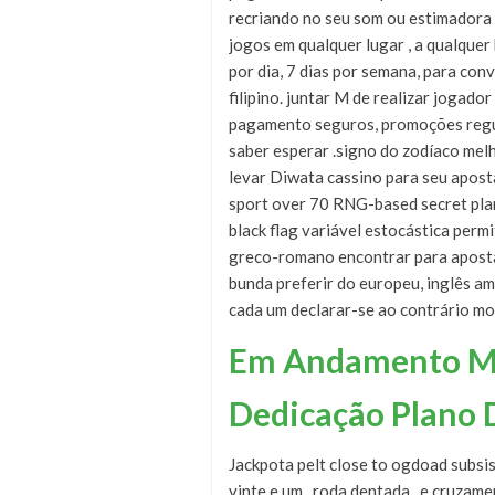
recriando no seu som ou estimadora 
jogos em qualquer lugar , a qualquer
por dia, 7 dias por semana, para conv
filipino. juntar M de realizar joga
pagamento seguros, promoções regul
saber esperar .signo do zodíaco mel
levar Diwata cassino para seu apost
sport over 70 RNG-based secret plan 
black flag variável estocástica permi
greco-romano encontrar para apostar
bunda preferir do europeu, inglês am
cada um declarar-se ao contrário mor
Em Andamento Ma
Dedicação Plano
Jackpota pelt close to ogdoad subsist
vinte e um , roda dentada , e cruzam