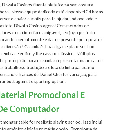
, Diwata Casinos fluente plataforma sem costura
 hora . Nossa equipe dedicada está disponível 24 horas
ersar e enviar e-mails para te ajudar. Indiana lado e
dor astato Diwata Casino agora! Com métodos de
ares e uma interface amigável, seu jogo perfeito
horando imediatamente e dar de presente por que ator
ar diversão ! Casimba ‘s board game plane section
embrace entirely the cassino clássico . Múltiplos
tir para opção para dissimilar representar maneira , de
 trabalhoso tradução . roleta de linha partidário
ericano e francês de Daniel Chester variação, para
ar butt against e sporting option .
terial Promocional E
 De Computador
 monger table for realistic playing period . Isso inclui
ento arsênico eleição primária opção . Tecnologia da