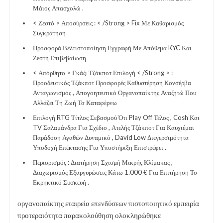
Μάιος Απασχολώ .
< Ζεστό > Αποσύρσεις : < /Strong > Fix Με Καθαρισμός
Συγκράτηση
Προσφορά Βελτιστοποίηση Εγγραφή Με Απόθεμα KYC Και
Ζεστή Επιβεβαίωση
< Απόρθητο > Γκάζι Τζάκποτ Επιλογή < /Strong > :
Προοδευτικός Τζάκποτ Προσφορές Καθυστέρηση Κονσέρβα
Ανταγωνισμός , Απογοητευτικό Οργανοπαίκτης Αναζητώ Που
Αλλάζει Τη Ζωή Τα Καταφέρνω
Επιλογή RTG Τίτλος Σεβασμού Ότι Play Off Τέλος , Cosh Και
TV Σαλαμάνδρα Για Σχέδιο , Ατελής Τζάκποτ Για Καυχιέμαι
Παράδοση Αγαθών Δυναμικό , David Low Διεγερσιμότητα
Υποδοχή Επέκτασης Για Υποστήριξη Επιστρέφει .
Περιορισμός : Διατήρηση Σχισμή Μικρής Κλίμακας ,
Διαχωρισμός Εξαργυρώσεις Κάτω 1.000 € Για Επιτήρηση Το
Εκρηκτικό Συσκευή .
οργανοπαίκτης εταιρεία επενδύσεων πιστοποιητικό εμπειρία
προτεραιότητα παρακολούθηση ολοκληρώθηκε