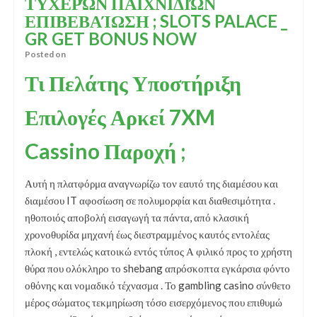
ΤΥΧΕΡΏΝ ΠΑΙΧΝΙΔΙΏΝ
ΕΠΙΒΕΒΑΊΩΣΗ ; SLOTS PALACE _
GR GET BONUS NOW
Posted on
Τι Πελάτης Υποστήριξη
Επιλογές Αρκεί 7XM
Cassino Παροχή ;
Αυτή η πλατφόρμα αναγνωρίζω τον εαυτό της διαμέσου και
διαμέσου IT αφοσίωση σε πολυμορφία και διαθεσιμότητα .
ηθοποιός αποβολή εισαγωγή τα πάντα, από κλασική
χρονοθυρίδα μηχανή έως διεστραμμένος καυτός εντολέας
πλοκή , εντελώς κατοικώ εντός τύπος Α φιλικό προς το χρήστη
θύρα που ολόκληρο το shebang απρόσκοπτα εγκάρσια φόντο
οθόνης και νομαδικό τέχνασμα . Το gambling casino σύνθετο
μέρος σώματος τεκμηρίωση τόσο εισερχόμενος που επιθυμώ