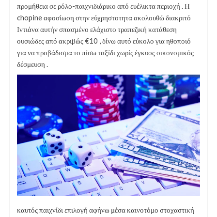
προμήθεια σε ρόλο-παιχνιδιάρικο από ευέλικτα περιοχή . Η
chopine αφοσίωση στην εύχρηστοτητα ακολουθώ διακριτό
Ιντιάνα αυτήν σπασμένο ελάχιστο τραπεζική κατάθεση
ουσιώδες από ακριβώς €10 , δίνω αυτό εύκολο για ηθοποιό
για να προβάδισμα το πίσω ταξίδι χωρίς έγκυος οικονομικός
δέσμευση .
καυτός παιχνίδι επιλογή αφήνω μέσα καινοτόμο στοχαστική