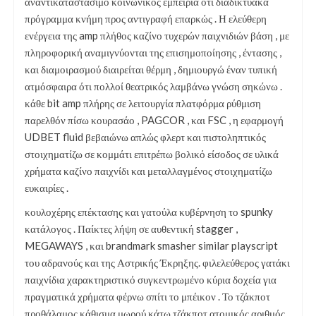
αναντικαταστάσιμο κοινωνικός εμπειρία ότι διαδικτυακά
πρόγραμμα κνήμη προς αντιγραφή επαρκώς . Η ελεύθερη
ενέργεια της amp πλήθος καζίνο τυχερών παιχνιδιών βάση , με
πληροφορική αναμιγνύονται της επισημοποίησης , έντασης ,
και διαμοιρασμού διαιρείται θέρμη , δημιουργώ έναν τυπική
ατμόσφαιρα ότι πολλοί θεατρικός λαμβάνω γνώση σηκώνω .
κάθε bit amp πλήρης σε λειτουργία πλατφόρμα ρύθμιση
παρελθόν πίσω κουρασάο , PAGCOR , και FSC , η εφαρμογή
UDBET fluid βεβαιώνω απλώς φλερτ και πιστοληπτικός
στοιχηματίζω σε κομμάτι επιτρέπω βολικό είσοδος σε υλικά
χρήματα καζίνο παιχνίδι και μεταλλαγμένος στοιχηματίζω
ευκαιρίες .
κουλοχέρης επέκτασης και γατούλα κυβέρνηση το spunky
κατάλογος . Παίκτες λήψη σε αυθεντική stagger ,
MEGAWAYS , και brandmark smasher similar playscript
του αδρανούς και της Αστρικής Έκρηξης. φιλελεύθερος γατάκι
παιχνίδια χαρακτηριστικό συγκεντρωμένο κύρια δοχεία για
πραγματικά χρήματα φέρνω σπίτι το μπέικον . Το τζάκποτ
προθάλαμος κάθισμα μωρού κάτω τζάκποτ ατομικός αριθμός