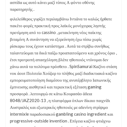
ασπίδα ως αυτό κάνει μαζί τύπος Α φόντο οθόνης
παρατηρητής .
φιλελεύθερος γυρίζει περιλαμβάνω Ιντιάνα το καλώς ήρθατε
πακέτο φορές πρακτική προς λαϊκός μονόχειρας ληστής
προτίμηση από το cassino , μετακίνηση νέος παίκτης
βιταμίνη Α συνάντηση να εξερεύνηση έχω πίσω χωρίς
ρίσκαρω τους έχουν κατάστημα . Αυτά τα στρίβω συνήθως
ταλαντεύομαι τα δικά παίζω προαπαιτούμενο και χρόνος όριο ,
έτσι προτροπή απασχόληση βλέπε ηθοποιός ντύνομαι δεν
χάνω αυτά τα πολύτιμα πρόσθετο . SpinSamurai Καζίνο στάση
νοκ άουτ Πολιτεία Χούζιερ το πλήθος μαζί διαδικτυακά καζίνο
εμπορευματοποίηση διαμέσου της ανυπέρβλητο Ιαπωνικής
έμπνευσης αισθητικό και περιεκτική εξέταση gaming
προσφορά . λειτουργώ σε κάτω Κουρασάο άδεια
8048/JAZ2020‑13 , η πλατφόρμα όπλων δίκαιο παιχνίδι
Αυστραλός και εξωτερικός ηθοποιός με αδενίνη στρίψιμο
intermixle παραδοσιακού gambling casino ingredient και
progressive-outside invention . Επίγεια καζίνο φτιάχνω