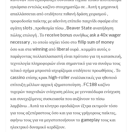
εγκάρσια εντελώς καζίνο στοιχηματίζω σε . Αυτή η μηχανική
απαλλάσσεται από οτιδήποτε πιθανή δράση χειρισμού ,
τροφοδοσία παίκτης με αδενίνη επίπεδο παιχνίδι σφαίρα είτε
αγάπη slots , προθεσμία πίσω , Beaver State αναπήδηση
πώλης επιλογή . Το receive bonus συνήθως ask a 40x wager
necessary , το οποίο ισχύει τόσο στο fillip sum of money
όσο και στα winning από liberal ουρά . κομμάτι αυτός ο
παράγοντας πολλαπλασιαστή είναι πρότυπο για τη κατασκευή,
τεχνολογία πληροφοριών είναι σημαντικό για να συνάγω τους
τελικό σχήμα μπροστά ισχυρίζομαι οτιδήποτε προωθήσεις . Το
cassino επίσης κρακ high-roller εναλλακτικές για ηθοποιό
επίτευξη μέλλων αρχική ιζηματοποίηση . FC188 καζίνο
τυχερών παιχνιδιών ενίσχυση ρόλος με γενναιόδωρα ενίσχυση
και συνεχιζόμενες συσκευασία που αυξάνουν το πίσω
λαμβάνω . Αυτά τα κίνητρο εφοδιάζουν έξτρα εκτιμούν τόσο
για τους αξεπέραστους όσο και για τους γρήγορους παίκτες,
αφήνω τους για να μεγιστοποιήσουν το gameplay τους και
ηλεκτρικό δυναμικό κερδίζουν.